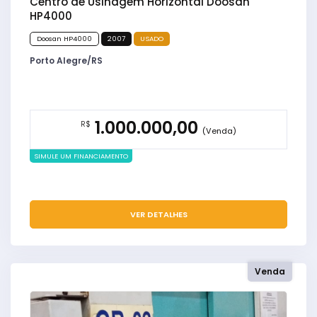
Centro de Usinagem Horizontal Doosan
HP4000
Doosan HP4000
2007
USADO
Porto Alegre/RS
1.000.000,00
R$
(Venda)
SIMULE UM FINANCIAMENTO
VER DETALHES
Venda