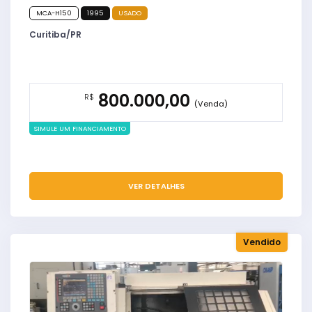
MCA-H150
1995
USADO
Curitiba/PR
800.000,00
R$
(Venda)
SIMULE UM FINANCIAMENTO
VER DETALHES
Vendido