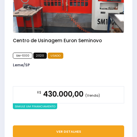
Centro de Usinagem Euron Seminovo
SM-1000
2020
USADO
Leme/SP
430.000,00
R$
(Venda)
SIMULE UM FINANCIAMENTO
VER DETALHES