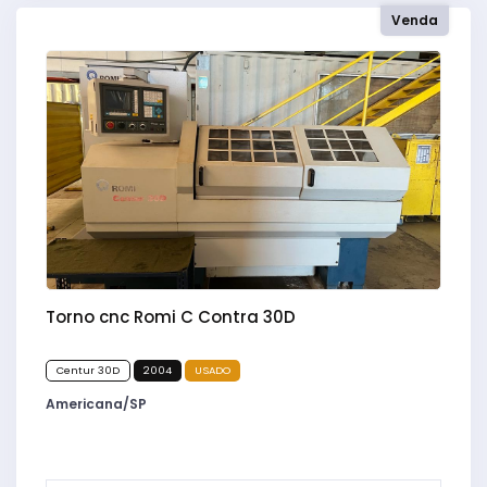
Venda
Torno cnc Romi C Contra 30D
Centur 30D
2004
USADO
Americana/SP