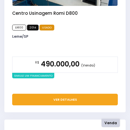
Centro Usinagem Romi D800
D800
2014
USADO
Leme/SP
490.000,00
R$
(Venda)
SIMULE UM FINANCIAMENTO
VER DETALHES
Venda