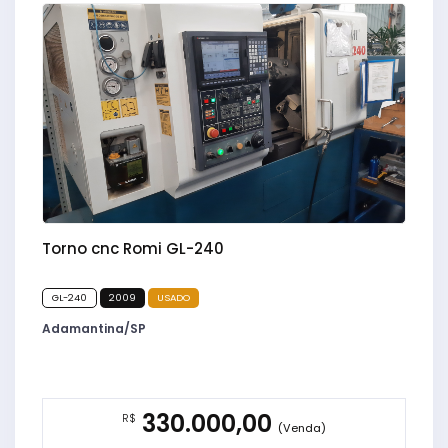
Torno cnc Romi GL-240
GL-240
2009
USADO
Adamantina/SP
330.000,00
R$
(Venda)