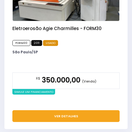
Eletroerosão Agie Charmilles - FORM30
FORM30
2011
USADO
São Paulo/SP
350.000,00
R$
(Venda)
SIMULE UM FINANCIAMENTO
VER DETALHES