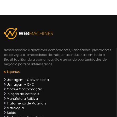
Nossa missão é aproximar compradores, vendedores, prestadores
de serviços e fornecedores de máquinas industriais em todo o
Brasil, facilitando a comunicação e gerando oportunidades de
negócio para os interessados.
MÁQUINAS
Usinagem - Convencional
Usinagem - CNC
Corte e Conformação
Injeção de Materiais
Manufatura Aditiva
Tratamento de Materiais
Metrologia
Solda