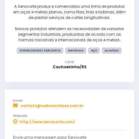
A Servicorte produz e comercializa uma linha de produtos
em aços e metais planos, como fitas, tiras e bobinas, além
de prestar serviços de cortes longitudinais.
Nossos produtos atendem as necessidades de variados
segmentos industriais, produzidos de acordo com as
normas nacionais e internacionais de aços e metais.
FORNECEDORES PARCEIROS
MATERIAIS
AÇO
ALUMÍNIO
Local
Cachoeirinha/RS
Email
contato@webmachines.com.br
Website
http://www.servicorte.com/
Envie uma mensagem para Servicorte